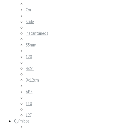
Cor
Slide
Instantâneos
35mm
120
4x5''
9x12cm
APS
110
127
Químicos