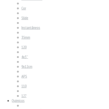
Cor
Slide
Instantâneos
35mm
120
4x5''
9x12cm
APS
110
127
Químicos