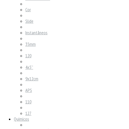
Cor
Slide
Instantâneos
35mm
120
4x5''
9x12cm
APS
110
127
Químicos