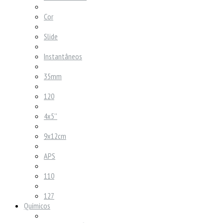
Cor
Slide
Instantâneos
35mm
120
4x5''
9x12cm
APS
110
127
Químicos