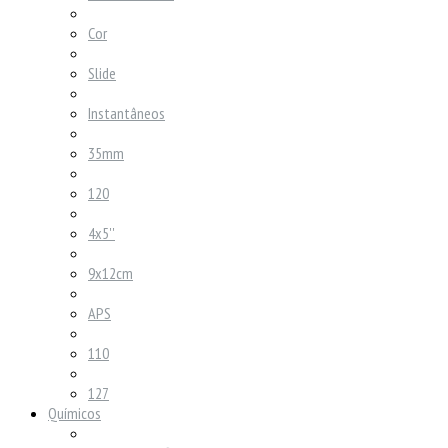
Cor
Slide
Instantâneos
35mm
120
4x5''
9x12cm
APS
110
127
Químicos