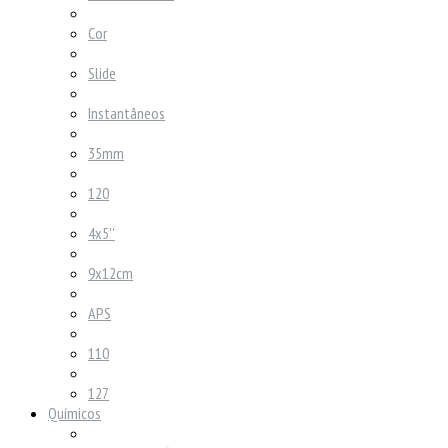
Cor
Slide
Instantâneos
35mm
120
4x5''
9x12cm
APS
110
127
Químicos