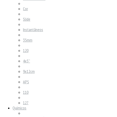
Cor
Slide
Instantâneos
35mm
120
4x5''
9x12cm
APS
110
127
Químicos