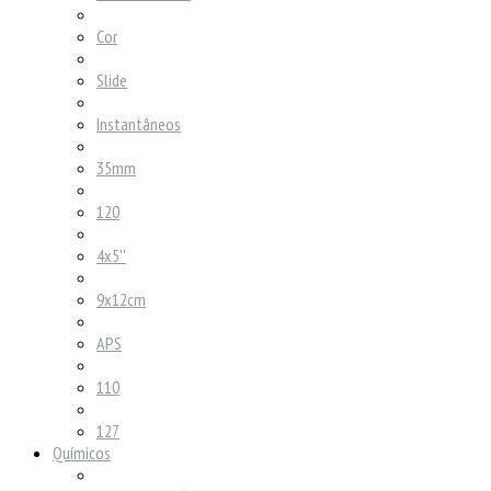
Cor
Slide
Instantâneos
35mm
120
4x5''
9x12cm
APS
110
127
Químicos