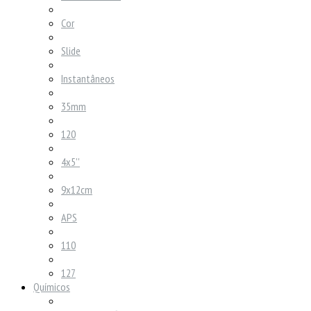
Cor
Slide
Instantâneos
35mm
120
4x5''
9x12cm
APS
110
127
Químicos