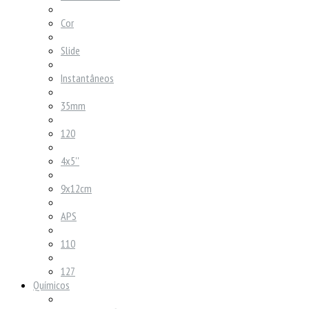
Cor
Slide
Instantâneos
35mm
120
4x5''
9x12cm
APS
110
127
Químicos