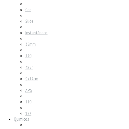
Cor
Slide
Instantâneos
35mm
120
4x5''
9x12cm
APS
110
127
Químicos