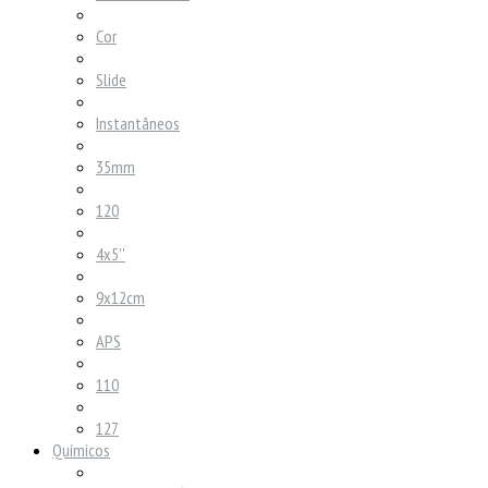
Cor
Slide
Instantâneos
35mm
120
4x5''
9x12cm
APS
110
127
Químicos