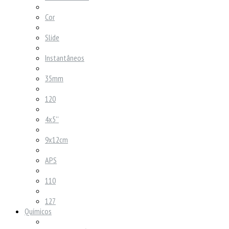
Cor
Slide
Instantâneos
35mm
120
4x5''
9x12cm
APS
110
127
Químicos