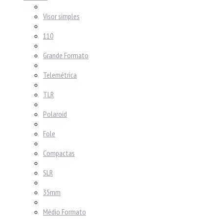
Visor simples
110
Grande Formato
Telemétrica
TLR
Polaroid
Fole
Compactas
SLR
35mm
Médio Formato