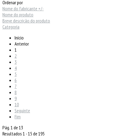
Ordenar por
Nome do fabricante +/-
Nome do produto
Breve descrição do produto
Categoria
Início
Anterior
1
2
3
4
5
6
7
8
9
10
Seguinte
Fim
Pág. 1 de 13
Resultados 1 - 15 de 195