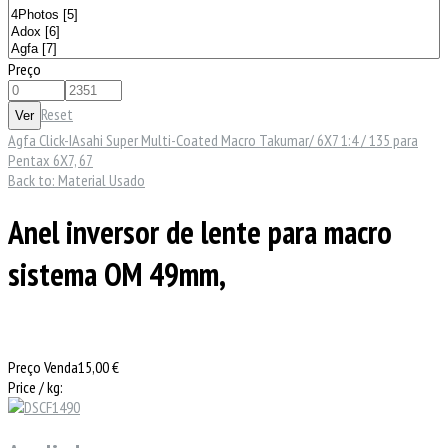
Preço
Reset
Agfa Click-I
Asahi Super Multi-Coated Macro Takumar/ 6X7 1:4 / 135 para
Pentax 6X7, 67
Back to: Material Usado
Anel inversor de lente para macro
sistema OM 49mm,
Preço Venda
15,00 €
Price / kg: