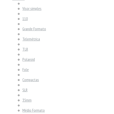
Visor simples
110
Grande Formato
Telemétrica
TLR
Polaroid
Fole
Compactas
SLR
35mm
Médio Formato