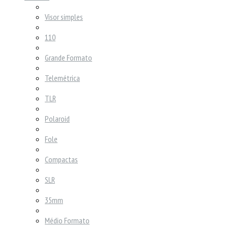
Visor simples
110
Grande Formato
Telemétrica
TLR
Polaroid
Fole
Compactas
SLR
35mm
Médio Formato