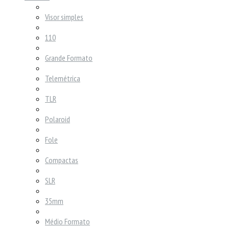
Visor simples
110
Grande Formato
Telemétrica
TLR
Polaroid
Fole
Compactas
SLR
35mm
Médio Formato