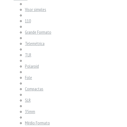
Visor simples
110
Grande Formato
Telemétrica
TLR
Polaroid
Fole
Compactas
SLR
35mm
Médio Formato