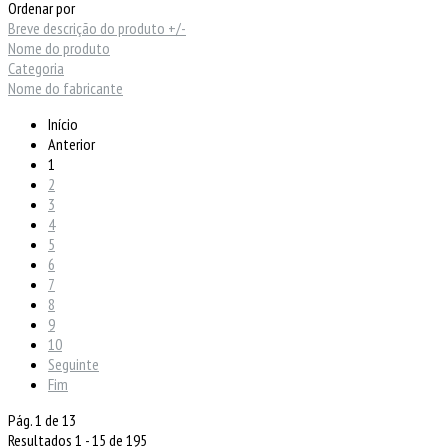
Ordenar por
Breve descrição do produto +/-
Nome do produto
Categoria
Nome do fabricante
Início
Anterior
1
2
3
4
5
6
7
8
9
10
Seguinte
Fim
Pág. 1 de 13
Resultados 1 - 15 de 195