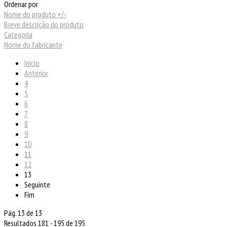
Ordenar por
Nome do produto +/-
Breve descrição do produto
Categoria
Nome do fabricante
Início
Anterior
4
5
6
7
8
9
10
11
12
13
Seguinte
Fim
Pág. 13 de 13
Resultados 181 - 195 de 195