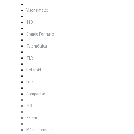
Visor simples
110
Grande Formato
Telemétrica
TLR
Polaroid
Fole
Compactas
SLR
35mm
Médio Formato