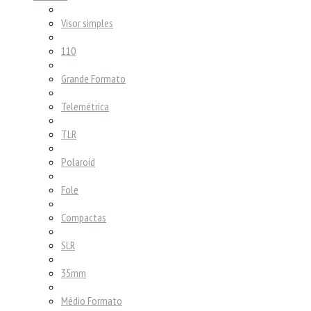
Visor simples
110
Grande Formato
Telemétrica
TLR
Polaroid
Fole
Compactas
SLR
35mm
Médio Formato