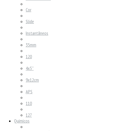
Cor
Slide
Instantâneos
35mm
120
4x5''
9x12cm
APS
110
127
Químicos