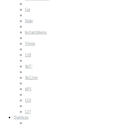
Cor
Slide
Instantâneos
35mm
120
4x5''
9x12cm
APS
110
127
Químicos