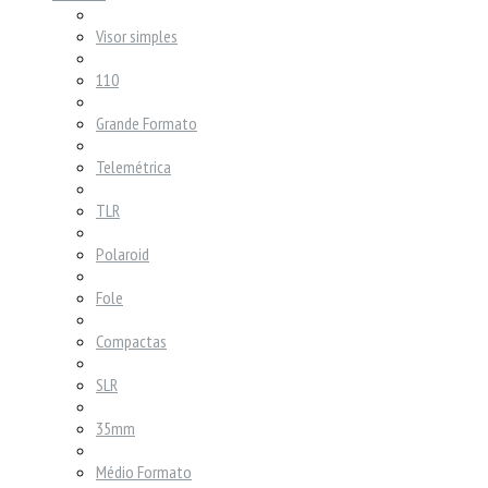
Visor simples
110
Grande Formato
Telemétrica
TLR
Polaroid
Fole
Compactas
SLR
35mm
Médio Formato