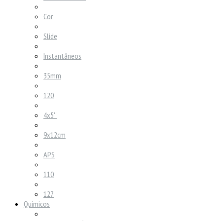
Cor
Slide
Instantâneos
35mm
120
4x5''
9x12cm
APS
110
127
Químicos