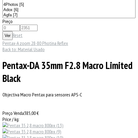
Preço
Reset
Pentax-A zoom 28-80
Photina Reflex
Back to: Material Usado
Pentax-DA 35mm F2.8 Macro Limited
Black
Objectiva Macro Pentax para sensores APS-C
Preço Venda
385,00 €
Price / kg: