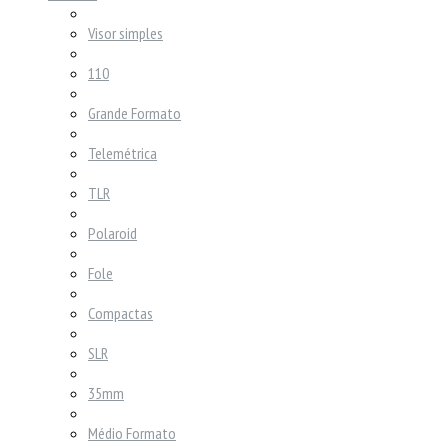
Visor simples
110
Grande Formato
Telemétrica
TLR
Polaroid
Fole
Compactas
SLR
35mm
Médio Formato