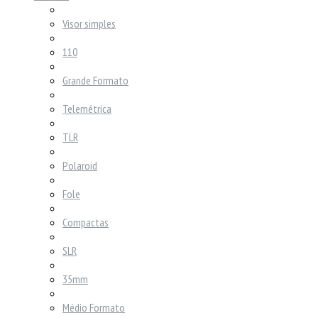
Visor simples
110
Grande Formato
Telemétrica
TLR
Polaroid
Fole
Compactas
SLR
35mm
Médio Formato