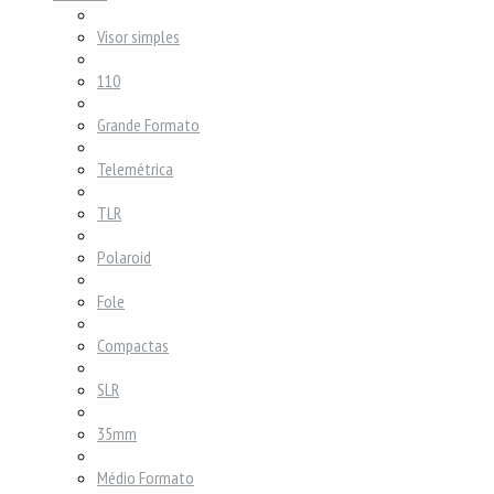
Visor simples
110
Grande Formato
Telemétrica
TLR
Polaroid
Fole
Compactas
SLR
35mm
Médio Formato