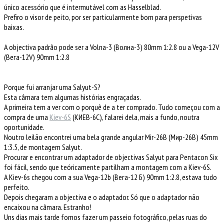
único acessório que é intermutável com as Hasselblad.
Prefiro o visor de peito, por ser particularmente bom para perspetivas
baixas.
A objectiva padrâo pode ser a Volna-3
(
Волна-3
) 80mm 1:2.8 ou a Vega-12V
(Bега-12V) 90mm 1:2.8
Porque fui arranjar uma Salyut-S?
Esta câmara tem algumas histórias engraçadas.
A primeira tem a ver com o porquê de a ter comprado. Tudo começou com a
compra de uma
Kiev-6S
(КИЕВ-6С)
, falarei dela, mais a fundo, noutra
oportunidade.
Noutro leilão encontrei uma bela grande angular Mir-26B (Мир-26B) 45mm
1:3.5, de montagem Salyut.
Procurar e encontrar um adaptador de objectivas Salyut para Pentacon Six
foi fácil, sendo que teóricamente partilham a montagem com a Kiev-6S.
A Kiev-6s chegou com a sua Vega-12b (
Вега-12 Б)
90mm 1:2.8, estava tudo
perfeito.
Depois chegaram a objectiva e o adaptador. Só que o adaptador não
encaixou na câmara. Estranho!
Uns dias mais tarde fomos fazer um passeio fotográfico, pelas ruas do