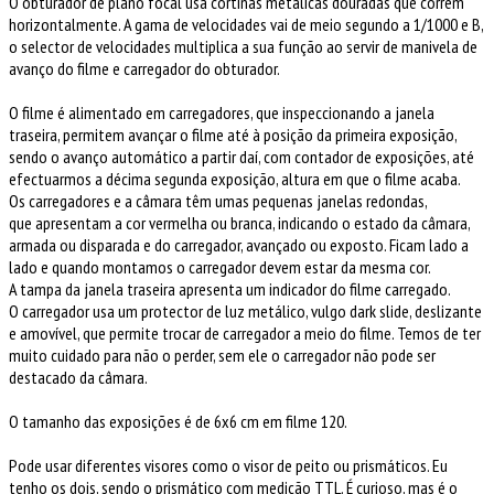
O obturador de plano focal usa cortinas metálicas douradas que correm
horizontalmente. A gama de velocidades vai de meio segundo a 1/1000 e B,
o selector de velocidades multiplica a sua função ao servir de manivela de
avanço do filme e carregador do obturador.
O filme é alimentado em carregadores, que inspeccionando a janela
traseira, permitem avançar o filme até à posição da primeira exposição,
sendo o avanço automático a partir daí, com contador de exposições, até
efectuarmos a décima segunda exposição, altura em que o filme acaba.
Os carregadores e a câmara têm umas pequenas janelas redondas,
que apresentam a cor vermelha ou branca, indicando o estado da câmara,
armada ou disparada e do carregador, avançado ou exposto. Ficam lado a
lado e quando montamos o carregador devem estar da mesma cor.
A tampa da janela traseira apresenta um indicador do filme carregado.
O carregador usa um protector de luz metálico, vulgo dark slide, deslizante
e amovível, que permite trocar de carregador a meio do filme. Temos de ter
muito cuidado para não o perder, sem ele o carregador não pode ser
destacado da câmara.
O tamanho das exposições é de 6x6 cm em filme 120.
Pode usar diferentes visores como o visor de peito ou prismáticos. Eu
tenho os dois, sendo o prismático com medição TTL. É curioso, mas é o