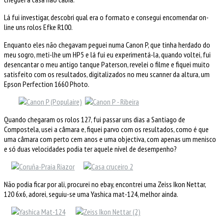
Lá fui investigar, descobri qual era o formato e consegui encomendar on-
line uns rolos Efke R100.
Enquanto eles não chegavam peguei numa Canon P, que tinha herdado do
meu sogro, meti-lhe um HP5 e lá fui eu experimentá-la, quando voltei, fui
desencantar o meu antigo tanque Paterson, revelei o filme e fiquei muito
satisfeito com os resultados, digitalizados no meu scanner da altura, um
Epson Perfection 1660 Photo.
Quando chegaram os rolos 127, fui passar uns dias a Santiago de
Compostela, usei a câmara e, fiquei parvo com os resultados, como é que
uma câmara com perto cem anos e uma objectiva, com apenas um menisco
e só duas velocidades podia ter aquele nível de desempenho?
Não podia ficar por ali, procurei no ebay, encontrei uma Zeiss Ikon Nettar,
120 6x6, adorei, seguiu-se uma Yashica mat-124, melhor ainda.