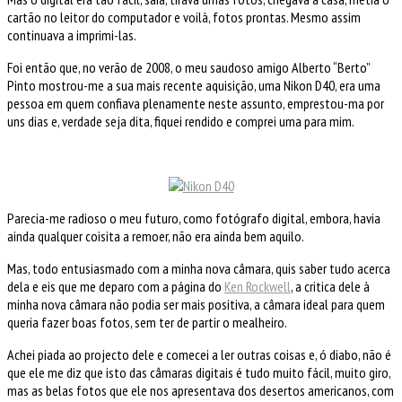
cartão no leitor do computador e voilà, fotos prontas. Mesmo assim
continuava a imprimi-las.
Foi então que, no verão de 2008, o meu saudoso amigo Alberto “Berto”
Pinto mostrou-me a sua mais recente aquisição, uma Nikon D40, era uma
pessoa em quem confiava plenamente neste assunto, emprestou-ma por
uns dias e, verdade seja dita, fiquei rendido e comprei uma para mim.
Parecia-me radioso o meu futuro, como fotógrafo digital, embora, havia
ainda qualquer coisita a remoer, não era ainda bem aquilo.
Mas, todo entusiasmado com a minha nova câmara, quis saber tudo acerca
dela e eis que me deparo com a página do
Ken Rockwell
, a critica dele à
minha nova câmara não podia ser mais positiva, a câmara ideal para quem
queria fazer boas fotos, sem ter de partir o mealheiro.
Achei piada ao projecto dele e comecei a ler outras coisas e, ó diabo, não é
que ele me diz que isto das câmaras digitais é tudo muito fácil, muito giro,
mas as belas fotos que ele nos apresentava dos desertos americanos, com