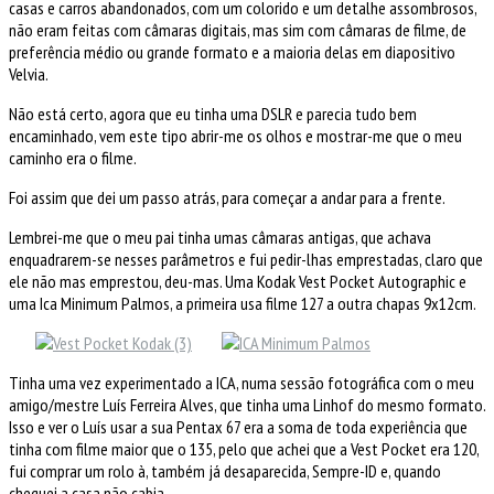
casas e carros abandonados, com um colorido e um detalhe assombrosos,
não eram feitas com câmaras digitais, mas sim com câmaras de filme, de
preferência médio ou grande formato e a maioria delas em diapositivo
Velvia.
Não está certo, agora que eu tinha uma DSLR e parecia tudo bem
encaminhado, vem este tipo abrir-me os olhos e mostrar-me que o meu
caminho era o filme.
Foi assim que dei um passo atrás, para começar a andar para a frente.
Lembrei-me que o meu pai tinha umas câmaras antigas, que achava
enquadrarem-se nesses parâmetros e fui pedir-lhas emprestadas, claro que
ele não mas emprestou, deu-mas. Uma Kodak Vest Pocket Autographic e
uma Ica Minimum Palmos, a primeira usa filme 127 a outra chapas 9x12cm.
Tinha uma vez experimentado a ICA, numa sessão fotográfica com o meu
amigo/mestre Luís Ferreira Alves, que tinha uma Linhof do mesmo formato.
Isso e ver o Luís usar a sua Pentax 67 era a soma de toda experiência que
tinha com filme maior que o 135, pelo que achei que a Vest Pocket era 120,
fui comprar um rolo à, também já desaparecida, Sempre-ID e, quando
cheguei a casa não cabia.