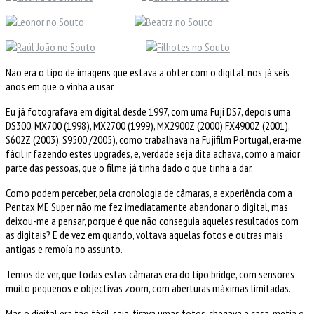
Não era o tipo de imagens que estava a obter com o digital, nos já seis
anos em que o vinha a usar.
Eu já fotografava em digital desde 1997, com uma Fuji DS7, depois uma
DS300, MX700 (1998), MX2700 (1999), MX2900Z (2000) FX4900Z (2001),
S602Z (2003), S9500 /2005), como trabalhava na Fujifilm Portugal, era-me
fácil ir fazendo estes upgrades, e, verdade seja dita achava, como a maior
parte das pessoas, que o filme já tinha dado o que tinha a dar.
Como podem perceber, pela cronologia de câmaras, a experiência com a
Pentax ME Super, não me fez imediatamente abandonar o digital, mas
deixou-me a pensar, porque é que não conseguia aqueles resultados com
as digitais? E de vez em quando, voltava aquelas fotos e outras mais
antigas e remoía no assunto.
Temos de ver, que todas estas câmaras era do tipo bridge, com sensores
muito pequenos e objectivas zoom, com aberturas máximas limitadas.
Mas o digital era tão fácil, saía, tirava umas fotos, chegava a casa, metia o