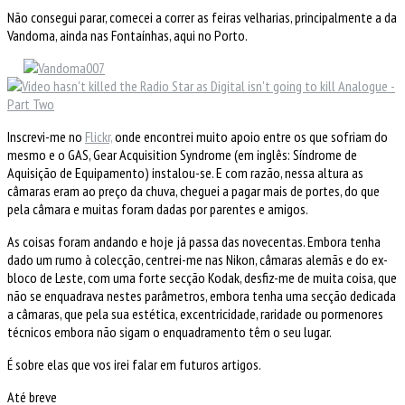
Não consegui parar, comecei a correr as feiras velharias, principalmente a da
Vandoma, ainda nas Fontaínhas, aqui no Porto.
Inscrevi-me no
Flickr,
onde encontrei muito apoio entre os que sofriam do
mesmo e o GAS, Gear Acquisition Syndrome (em inglês: Síndrome de
Aquisição de Equipamento) instalou-se. E com razão, nessa altura as
câmaras eram ao preço da chuva, cheguei a pagar mais de portes, do que
pela câmara e muitas foram dadas por parentes e amigos.
As coisas foram andando e hoje já passa das novecentas. Embora tenha
dado um rumo à colecção, centrei-me nas Nikon, câmaras alemãs e do ex-
bloco de Leste, com uma forte secção Kodak, desfiz-me de muita coisa, que
não se enquadrava nestes parâmetros, embora tenha uma secção dedicada
a câmaras, que pela sua estética, excentricidade, raridade ou pormenores
técnicos embora não sigam o enquadramento têm o seu lugar.
É sobre elas que vos irei falar em futuros artigos.
Até breve